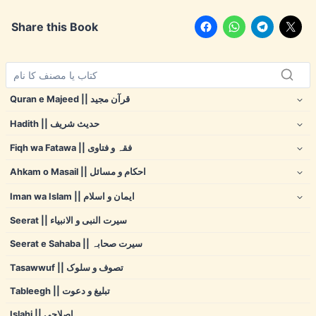
Share this Book
Quran e Majeed || قرآن مجید
Hadith || حدیث شریف
Fiqh wa Fatawa || فقہ و فتاوی
Ahkam o Masail || احکام و مسائل
Iman wa Islam || ایمان و اسلام
Seerat || سیرت النبی و الانبیاء
Seerat e Sahaba || سیرت صحابہ
Tasawwuf || تصوف و سلوک
Tableegh || تبلیغ و دعوت
Islahi || اصلاحی