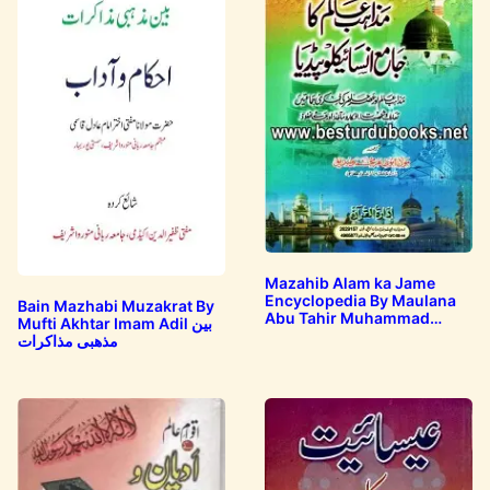
Mazahib Alam ka Jame
Encyclopedia By Maulana
Bain Mazhabi Muzakrat By
Abu Tahir Muhammad
Mufti Akhtar Imam Adil بین
Siddiq مذاھب عالم…
مذھبی مذاکرات