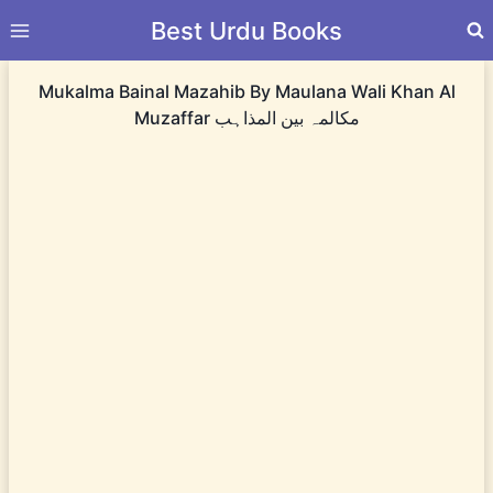
Skip
Best Urdu Books
to
content
Mukalma Bainal Mazahib By Maulana Wali Khan Al
Muzaffar مکالمہ بین المذاہب