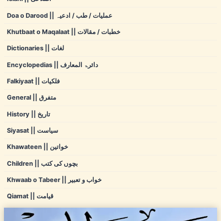
Doa o Darood || عملیات / طب / ادعیہ
Khutbaat o Maqalaat || خطبات / مقالات
Dictionaries || لغات
Encyclopedias || دائرۃ المعارف
Falkiyaat || فلکیات
General || متفرق
History || تاریخ
Siyasat || سیاست
Khawateen || خواتین
Children || بچوں کی کتب
Khwaab o Tabeer || خواب و تعبیر
Qiamat || قیامت