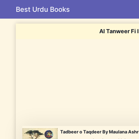
Skip
Best Urdu Books
to
content
Al Tanweer Fi 
Tadbeer o Taqdeer By Maulana Ashra