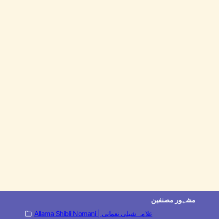
مشہور مصنفین
Allama Shibli Nomani | علامہ شبلی نعمانی