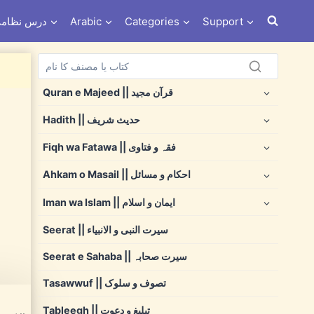
s e Nizami درس نظامی
Arabic
Categories
Support
Quran e Majeed || قرآن مجید
Hadith || حدیث شریف
Fiqh wa Fatawa || فقہ و فتاوی
Ahkam o Masail || احکام و مسائل
Iman wa Islam || ایمان و اسلام
Seerat || سیرت النبی و الانبیاء
Seerat e Sahaba || سیرت صحابہ
Tasawwuf || تصوف و سلوک
Tableegh || تبلیغ و دعوت