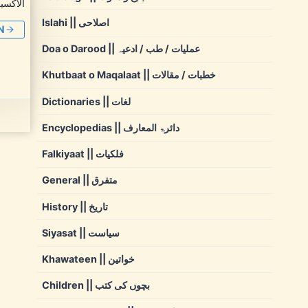
الاکسیر
Islahi || اصلاحی
N
Doa o Darood || عملیات / طب / ادعیہ
Khutbaat o Maqalaat || خطبات / مقالات
Dictionaries || لغات
Encyclopedias || دائرۃ المعارف
Falkiyaat || فلکیات
General || متفرق
History || تاریخ
Siyasat || سیاست
Khawateen || خواتین
Children || بچوں کی کتب