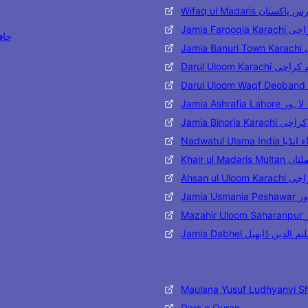
Wifaq ul Madaris تان
Jamia Far
حافظ مح
J
Darul Uloom Karac
Jamia Ashraf
Jamia Binoria
Nadwatul Ulama 
Khair ul 
Ahsan ul
Jami
M
Jamia Dabhel ن ڈابھیل
Maulana Yusuf Ludhyanvi S
Dars e Quran