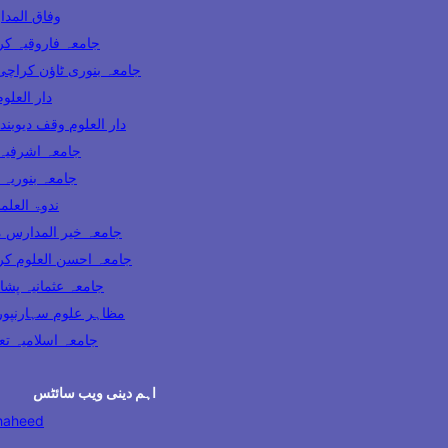
وفاق المدارس پاکس
ooqia Karachi جامعہ فاروقیہ کراچی
amia Banuri Town Karachi جامعہ بنوری ٹاؤن کراچی
hi دار العلوم کراچی
Darul Uloom Waqf Deoband دار العلوم وقف دیوبند
ia Lahore جامعہ اشرفیہ لاہور
 Karachi جامعہ بنوریہ کراچی
India ندوۃ العلماء انڈیا
Madaris Multan جامعہ خیر المدارس ملتان
 Uloom Karachi جامعہ احسن العلوم کراچی
a Usmania Peshawar جامعہ عثمانیہ پشاور
azahir Uloom Saharanpur مظاہر علوم سہارنپور
جامعہ اسلامیہ تعلیم الدی
اہم دینی ویب سائٹس
haheed