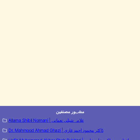
مشہور مصنفین
Allama Shibli Nomani | علامہ شبلی نعمانی
Dr. Mahmood Ahmad Ghazi | ڈاکٹر محمود احمد غازی