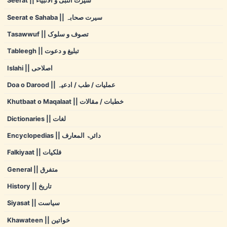
Seerat || سیرت النبی و الانبیاء
Seerat e Sahaba || سیرت صحابہ
Tasawwuf || تصوف و سلوک
Tableegh || تبلیغ و دعوت
Islahi || اصلاحی
Doa o Darood || عملیات / طب / ادعیہ
Khutbaat o Maqalaat || خطبات / مقالات
Dictionaries || لغات
Encyclopedias || دائرۃ المعارف
Falkiyaat || فلکیات
General || متفرق
History || تاریخ
Siyasat || سیاست
Khawateen || خواتین