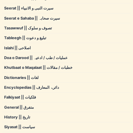
Seerat || سیرت النبی و الانبیاء
Seerat e Sahaba || سیرت صحابہ
Tasawwuf || تصوف و سلوک
Tableegh || تبلیغ و دعوت
Islahi || اصلاحی
Doa o Darood || عملیات / طب / ادعیہ
Khutbaat o Maqalaat || خطبات / مقالات
Dictionaries || لغات
Encyclopedias || دائرۃ المعارف
Falkiyaat || فلکیات
General || متفرق
History || تاریخ
Siyasat || سیاست