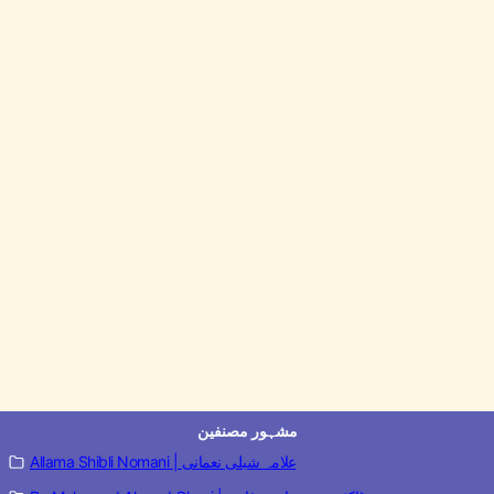
مشہور مصنفین
Allama Shibli Nomani | علامہ شبلی نعمانی