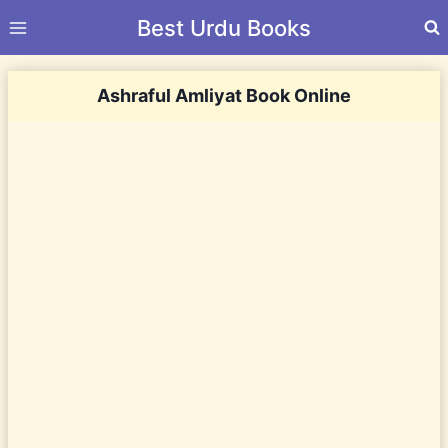
Skip
Best Urdu Books
to
content
Ashraful Amliyat Book Online