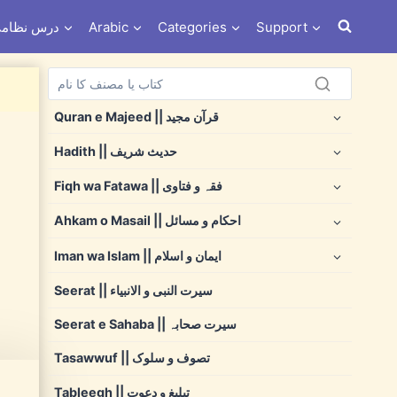
s e Nizami درس نظامی
Arabic
Categories
Support
Quran e Majeed || قرآن مجید
Hadith || حدیث شریف
Fiqh wa Fatawa || فقہ و فتاوی
Ahkam o Masail || احکام و مسائل
Iman wa Islam || ایمان و اسلام
Seerat || سیرت النبی و الانبیاء
Seerat e Sahaba || سیرت صحابہ
Tasawwuf || تصوف و سلوک
Tableegh || تبلیغ و دعوت