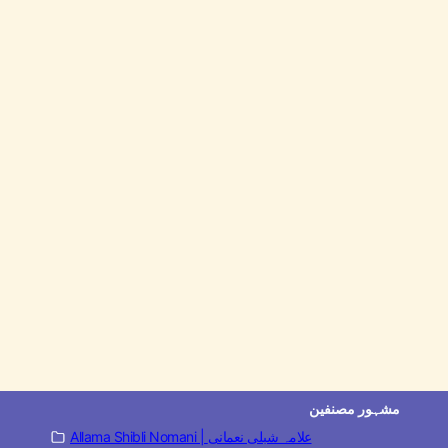
مشہور مصنفین
Allama Shibli Nomani | علامہ شبلی نعمانی