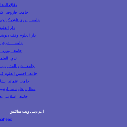
وفاق المدارس پاکس
ooqia Karachi جامعہ فاروقیہ کراچی
amia Banuri Town Karachi جامعہ بنوری ٹاؤن کراچی
hi دار العلوم کراچی
Darul Uloom Waqf Deoband دار العلوم وقف دیوبند
ia Lahore جامعہ اشرفیہ لاہور
 Karachi جامعہ بنوریہ کراچی
India ندوۃ العلماء انڈیا
Madaris Multan جامعہ خیر المدارس ملتان
 Uloom Karachi جامعہ احسن العلوم کراچی
a Usmania Peshawar جامعہ عثمانیہ پشاور
azahir Uloom Saharanpur مظاہر علوم سہارنپور
جامعہ اسلامیہ تعلیم الدی
اہم دینی ویب سائٹس
haheed