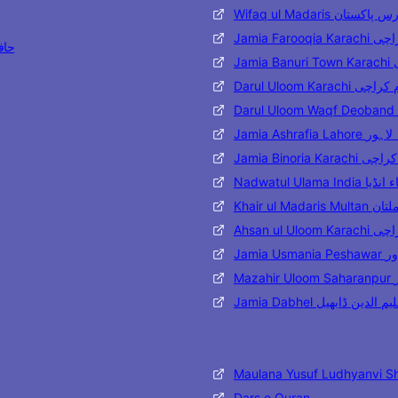
Wifaq ul Madaris تان
Jamia Far
حافظ مح
J
Darul Uloom Karac
Jamia Ashraf
Jamia Binoria
Nadwatul Ulama 
Khair ul 
Ahsan ul
Jami
M
Jamia Dabhel ن ڈابھیل
Maulana Yusuf Ludhyanvi S
Dars e Quran