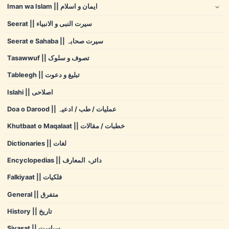
Iman wa Islam || ایمان و اسلام
Seerat || سیرت النبی و الانبیاء
Seerat e Sahaba || سیرت صحابہ
Tasawwuf || تصوف و سلوک
Tableegh || تبلیغ و دعوت
Islahi || اصلاحی
Doa o Darood || عملیات / طب / ادعیہ
Khutbaat o Maqalaat || خطبات / مقالات
Dictionaries || لغات
Encyclopedias || دائرۃ المعارف
Falkiyaat || فلکیات
General || متفرق
History || تاریخ
Siyasat || سیاست