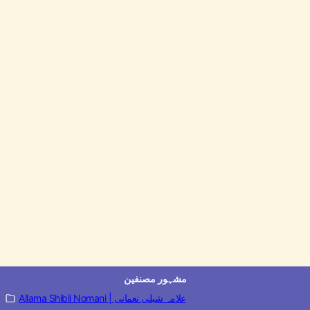
مشہور مصنفین
Allama Shibli Nomani | علامہ شبلی نعمانی