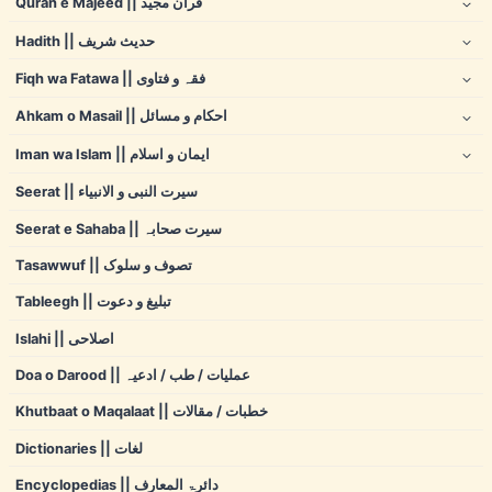
Quran e Majeed || قرآن مجید
Hadith || حدیث شریف
Fiqh wa Fatawa || فقہ و فتاوی
Ahkam o Masail || احکام و مسائل
Iman wa Islam || ایمان و اسلام
Seerat || سیرت النبی و الانبیاء
Seerat e Sahaba || سیرت صحابہ
Tasawwuf || تصوف و سلوک
Tableegh || تبلیغ و دعوت
Islahi || اصلاحی
Doa o Darood || عملیات / طب / ادعیہ
Khutbaat o Maqalaat || خطبات / مقالات
Dictionaries || لغات
Encyclopedias || دائرۃ المعارف