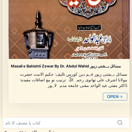
Masail e Bahishti Zewar By Dr. Abdul Wahid مسائل بہشتی زیور
مسائل بہشتی زیور فہم دین کورس تالیف: حکیم الامت حضرت
مولانا اشرف علی تھانوی رحمہ اللّٰہ ترتیب نو مع اضافات مفیده:
ڈاکٹر مفتی عبد الواحد مفتی جامعه مدنیہ لاہور
OPEN