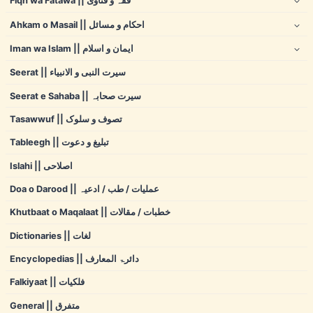
Fiqh wa Fatawa || فقہ و فتاوی
Ahkam o Masail || احکام و مسائل
Iman wa Islam || ایمان و اسلام
Seerat || سیرت النبی و الانبیاء
Seerat e Sahaba || سیرت صحابہ
Tasawwuf || تصوف و سلوک
Tableegh || تبلیغ و دعوت
Islahi || اصلاحی
Doa o Darood || عملیات / طب / ادعیہ
Khutbaat o Maqalaat || خطبات / مقالات
Dictionaries || لغات
Encyclopedias || دائرۃ المعارف
Falkiyaat || فلکیات
General || متفرق