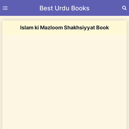
Skip
Best Urdu Books
to
content
Islam ki Mazloom Shakhsiyyat Book