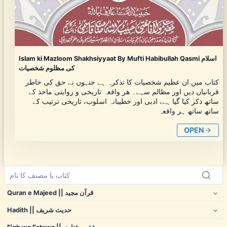
Islam ki Mazloom Shakhsiyyaat By Mufti Habibullah Qasmi اسلام
کی مظلوم شخصیات
کتاب میں ان عظیم شخصیات کا تذکرہ ہے جنہوں نے حق کی خاطر
قربانیاں دیں اور مظالم سہے۔ هر واقعہ تاریخی و روایتی ماخذ کے
ساتھ ذکر کیا گیا ہے، ادبی اور خطیبانہ اسلوب، تاریخی ترتیب کے
ساتھ ساتھ ہر واقعہ
OPEN
Quran e Majeed || قرآن مجید
Hadith || حدیث شریف