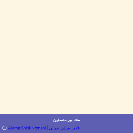
مشہور مصنفین
Allama Shibli Nomani | علامہ شبلی نعمانی