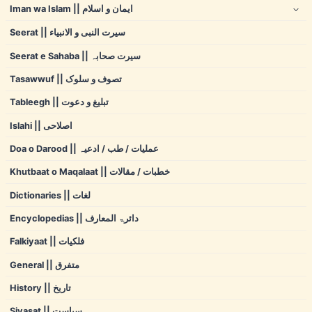
Iman wa Islam || ایمان و اسلام
Seerat || سیرت النبی و الانبیاء
Seerat e Sahaba || سیرت صحابہ
Tasawwuf || تصوف و سلوک
Tableegh || تبلیغ و دعوت
Islahi || اصلاحی
Doa o Darood || عملیات / طب / ادعیہ
Khutbaat o Maqalaat || خطبات / مقالات
Dictionaries || لغات
Encyclopedias || دائرۃ المعارف
Falkiyaat || فلکیات
General || متفرق
History || تاریخ
Siyasat || سیاست