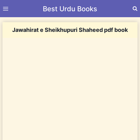
Skip
Best Urdu Books
to
content
Jawahirat e Sheikhupuri Shaheed pdf book