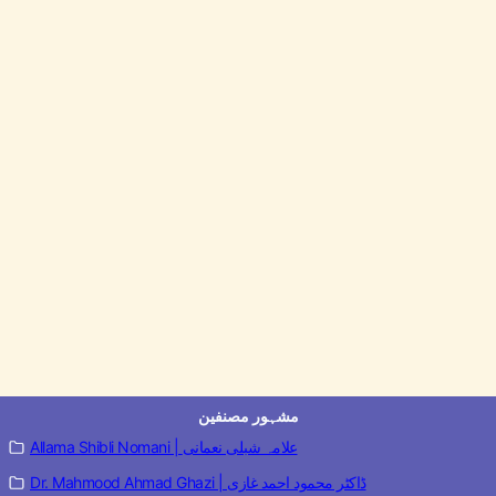
مشہور مصنفین
Allama Shibli Nomani | علامہ شبلی نعمانی
Dr. Mahmood Ahmad Ghazi | ڈاکٹر محمود احمد غازی