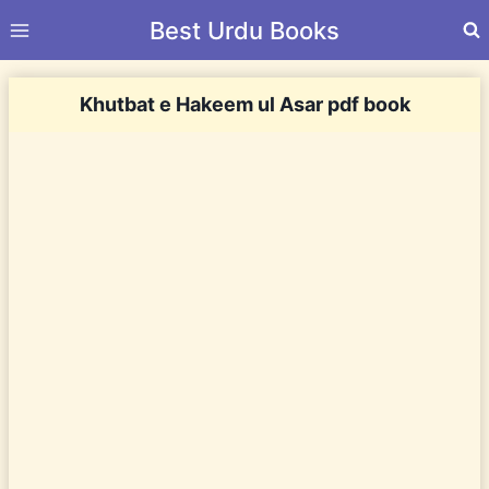
Skip
Best Urdu Books
to
content
Khutbat e Hakeem ul Asar pdf book