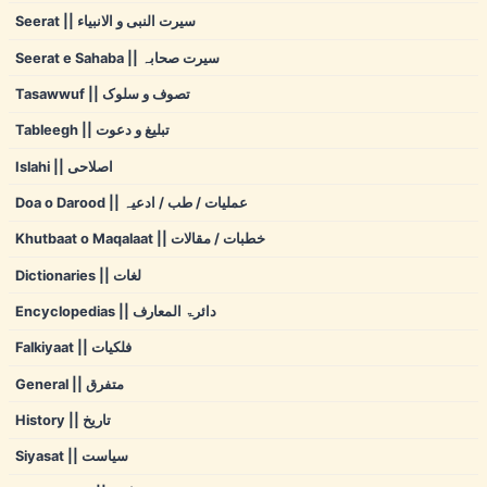
Seerat || سیرت النبی و الانبیاء
Seerat e Sahaba || سیرت صحابہ
Tasawwuf || تصوف و سلوک
Tableegh || تبلیغ و دعوت
Islahi || اصلاحی
Doa o Darood || عملیات / طب / ادعیہ
Khutbaat o Maqalaat || خطبات / مقالات
Dictionaries || لغات
Encyclopedias || دائرۃ المعارف
Falkiyaat || فلکیات
General || متفرق
History || تاریخ
Siyasat || سیاست