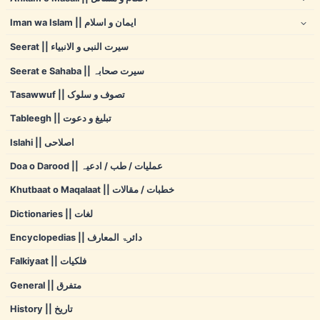
Iman wa Islam || ایمان و اسلام
Seerat || سیرت النبی و الانبیاء
Seerat e Sahaba || سیرت صحابہ
Tasawwuf || تصوف و سلوک
Tableegh || تبلیغ و دعوت
Islahi || اصلاحی
Doa o Darood || عملیات / طب / ادعیہ
Khutbaat o Maqalaat || خطبات / مقالات
Dictionaries || لغات
Encyclopedias || دائرۃ المعارف
Falkiyaat || فلکیات
General || متفرق
History || تاریخ