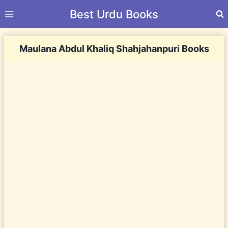
Skip
Best Urdu Books
to
content
Maulana Abdul Khaliq Shahjahanpuri Books