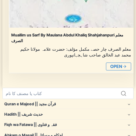
Muallim us Sarf By Maulana Abdul Khaliq Shahjahanpuri معلم
الصرف
معلم الصرف چار حصے مکمل مؤلف: حضرت علامہ مولانا حکیم
محمد عبد الخالق صاحب شاہجہانپوری
OPEN
Quran e Majeed || قرآن مجید
Hadith || حدیث شریف
Fiqh wa Fatawa || فقہ و فتاوی
Ahkam o Masail || احکام و مسائل