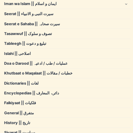
Iman wa Islam || ایمان و اسلام
Seerat || سیرت النبی و الانبیاء
Seerat e Sahaba || سیرت صحابہ
Tasawwuf || تصوف و سلوک
Tableegh || تبلیغ و دعوت
Islahi || اصلاحی
Doa o Darood || عملیات / طب / ادعیہ
Khutbaat o Maqalaat || خطبات / مقالات
Dictionaries || لغات
Encyclopedias || دائرۃ المعارف
Falkiyaat || فلکیات
General || متفرق
History || تاریخ
Siyasat || سیاست