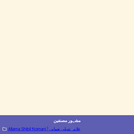
مشہور مصنفین
Allama Shibli Nomani | علامہ شبلی نعمانی