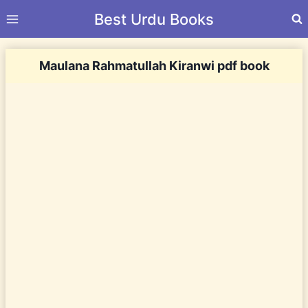
Skip
Best Urdu Books
to
content
Maulana Rahmatullah Kiranwi pdf book