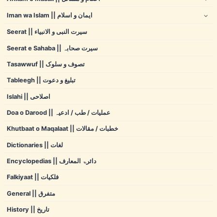
Iman wa Islam || ایمان و اسلام
Seerat || سیرت النبی و الانبیاء
Seerat e Sahaba || سیرت صحابہ
Tasawwuf || تصوف و سلوک
Tableegh || تبلیغ و دعوت
Islahi || اصلاحی
Doa o Darood || عملیات / طب / ادعیہ
Khutbaat o Maqalaat || خطبات / مقالات
Dictionaries || لغات
Encyclopedias || دائرۃ المعارف
Falkiyaat || فلکیات
General || متفرق
History || تاریخ