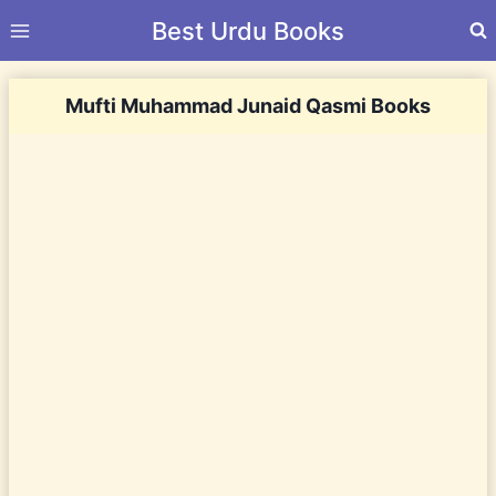
Skip
Best Urdu Books
to
content
Mufti Muhammad Junaid Qasmi Books