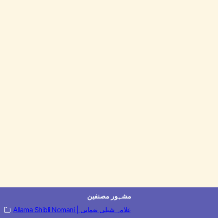
مشہور مصنفین
Allama Shibli Nomani | علامہ شبلی نعمانی