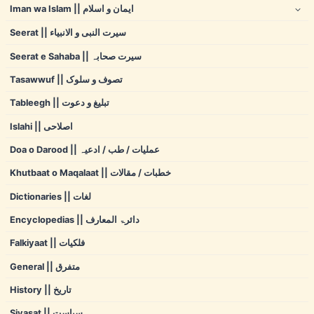
Iman wa Islam || ایمان و اسلام
Seerat || سیرت النبی و الانبیاء
Seerat e Sahaba || سیرت صحابہ
Tasawwuf || تصوف و سلوک
Tableegh || تبلیغ و دعوت
Islahi || اصلاحی
Doa o Darood || عملیات / طب / ادعیہ
Khutbaat o Maqalaat || خطبات / مقالات
Dictionaries || لغات
Encyclopedias || دائرۃ المعارف
Falkiyaat || فلکیات
General || متفرق
History || تاریخ
Siyasat || سیاست