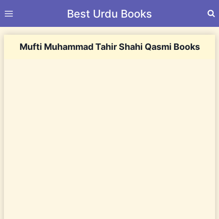
Skip
Best Urdu Books
to
content
Mufti Muhammad Tahir Shahi Qasmi Books