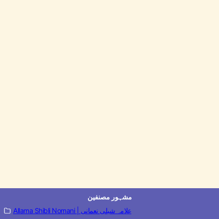
مشہور مصنفین
Allama Shibli Nomani | علامہ شبلی نعمانی