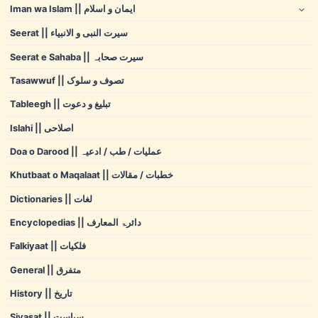
Iman wa Islam || ایمان و اسلام
Seerat || سیرت النبی و الانبیاء
Seerat e Sahaba || سیرت صحابہ
Tasawwuf || تصوف و سلوک
Tableegh || تبلیغ و دعوت
Islahi || اصلاحی
Doa o Darood || عملیات / طب / ادعیہ
Khutbaat o Maqalaat || خطبات / مقالات
Dictionaries || لغات
Encyclopedias || دائرۃ المعارف
Falkiyaat || فلکیات
General || متفرق
History || تاریخ
Siyasat || سیاست