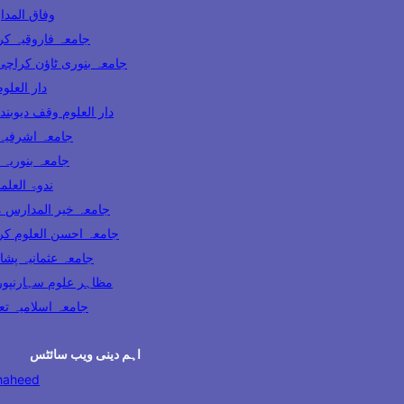
وفاق المدارس پاکس
ooqia Karachi جامعہ فاروقیہ کراچی
amia Banuri Town Karachi جامعہ بنوری ٹاؤن کراچی
hi دار العلوم کراچی
Darul Uloom Waqf Deoband دار العلوم وقف دیوبند
ia Lahore جامعہ اشرفیہ لاہور
 Karachi جامعہ بنوریہ کراچی
India ندوۃ العلماء انڈیا
Madaris Multan جامعہ خیر المدارس ملتان
 Uloom Karachi جامعہ احسن العلوم کراچی
a Usmania Peshawar جامعہ عثمانیہ پشاور
azahir Uloom Saharanpur مظاہر علوم سہارنپور
جامعہ اسلامیہ تعلیم الدی
اہم دینی ویب سائٹس
haheed