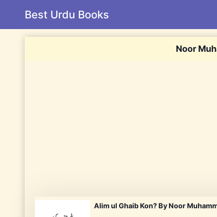
Skip
Best Urdu Books
to
content
Noor Muh