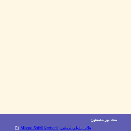
مشہور مصنفین
Allama Shibli Nomani | علامہ شبلی نعمانی