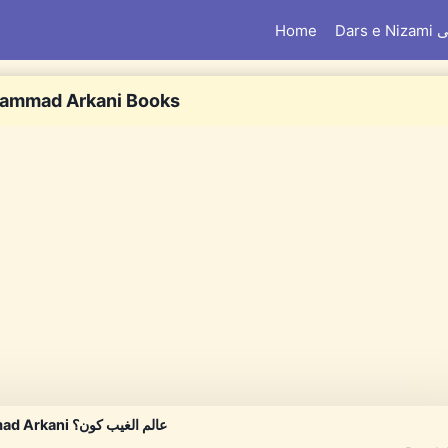
Home
Dar
ammad Arkani Books
Alim ul Ghaib Kon? By Noor Muhammad Arkani عالم الغیب کون؟