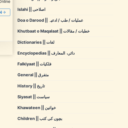
Online
Islahi || اصلاحی
N
Doa o Darood || عملیات / طب / ادعیہ
Khutbaat o Maqalaat || خطبات / مقالات
Dictionaries || لغات
Encyclopedias || دائرۃ المعارف
Falkiyaat || فلکیات
General || متفرق
History || تاریخ
Siyasat || سیاست
Khawateen || خواتین
Children || بچوں کی کتب