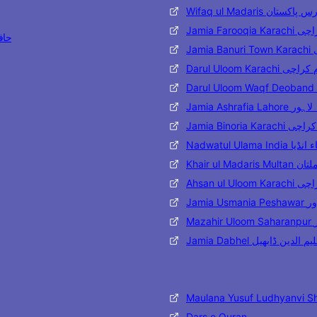
Wifaq ul Madaris تان
Jamia Far
حافظ مح
J
Darul Uloom Karac
Jamia Ashraf
Jamia Binoria
Nadwatul Ulama 
Khair ul 
Ahsan ul
Jami
M
Jamia Dabhel ن ڈابھیل
Maulana Yusuf Ludhyanvi S
Dars e Quran