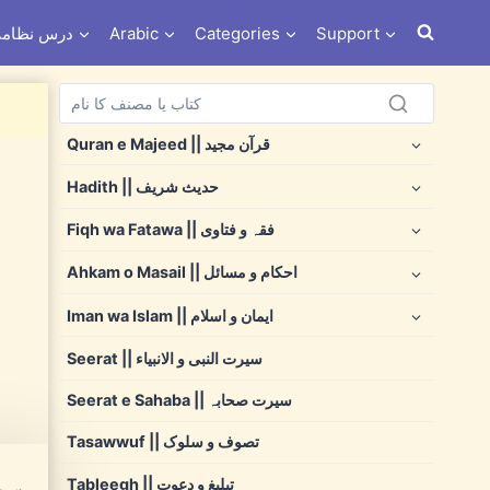
s e Nizami درس نظامی
Arabic
Categories
Support
Quran e Majeed || قرآن مجید
Hadith || حدیث شریف
Fiqh wa Fatawa || فقہ و فتاوی
Ahkam o Masail || احکام و مسائل
Iman wa Islam || ایمان و اسلام
Seerat || سیرت النبی و الانبیاء
Seerat e Sahaba || سیرت صحابہ
Tasawwuf || تصوف و سلوک
Tableegh || تبلیغ و دعوت