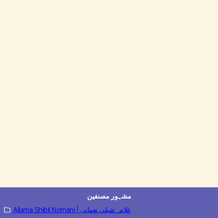
مشہور مصنفین
Allama Shibli Nomani | علامہ شبلی نعمانی