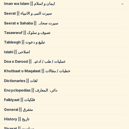
Iman wa Islam || ایمان و اسلام
Seerat || سیرت النبی و الانبیاء
Seerat e Sahaba || سیرت صحابہ
Tasawwuf || تصوف و سلوک
Tableegh || تبلیغ و دعوت
Islahi || اصلاحی
Doa o Darood || عملیات / طب / ادعیہ
Khutbaat o Maqalaat || خطبات / مقالات
Dictionaries || لغات
Encyclopedias || دائرۃ المعارف
Falkiyaat || فلکیات
General || متفرق
History || تاریخ
Siyasat || سیاست