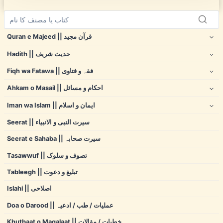
Quran e Majeed || قرآن مجید
Hadith || حدیث شریف
Fiqh wa Fatawa || فقہ و فتاوی
Ahkam o Masail || احکام و مسائل
Iman wa Islam || ایمان و اسلام
Seerat || سیرت النبی و الانبیاء
Seerat e Sahaba || سیرت صحابہ
Tasawwuf || تصوف و سلوک
Tableegh || تبلیغ و دعوت
Islahi || اصلاحی
Doa o Darood || عملیات / طب / ادعیہ
Khutbaat o Maqalaat || خطبات / مقالات