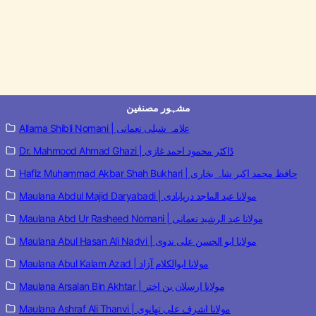
مشہور مصنفین
Allama Shibli Nomani | علامہ شبلی نعمانی
Dr. Mahmood Ahmad Ghazi | ڈاکٹر محمود احمد غازی
Hafiz Muhammad Akbar Shah Bukhari | حافظ محمد اکبر شاہ بخاری
Maulana Abdul Majid Daryabadi | مولانا عبد الماجد دریابادی
Maulana Abd Ur Rasheed Nomani | مولانا عبد الرشید نعمانی
Maulana Abul Hasan Ali Nadvi | مولانا ابو الحسن علی ندوی
Maulana Abul Kalam Azad | مولانا ابوالکلام آزاد
Maulana Arsalan Bin Akhtar | مولانا ارسلان بن اختر
Maulana Ashraf Ali Thanvi | مولانا اشرف علی تھانوی