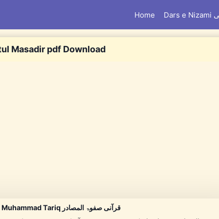
امی
Home
tul Masadir pdf Download
Qurani Safwatul Masadir By Maulana Muhammad Tariq قرآنی صفوۃ المصادر