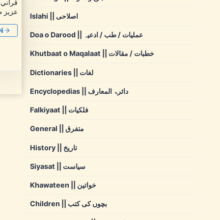
قرآني 
عزیز ط
Islahi || اصلاحی
N
Doa o Darood || عملیات / طب / ادعیہ
Khutbaat o Maqalaat || خطبات / مقالات
Dictionaries || لغات
Encyclopedias || دائرۃ المعارف
Falkiyaat || فلکیات
General || متفرق
History || تاریخ
Siyasat || سیاست
Khawateen || خواتین
Children || بچوں کی کتب