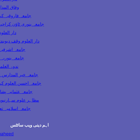
Wifaq ul Madaris 
Jamia Farooqia Karachi جامعہ فارو
Jamia Banuri Town Karachi جامعہ بنوری ٹاؤن کراچ
Darul Uloom Karachi
Darul Uloom Waqf Deoband دار العلوم وقف دیوبند
Jamia Ashrafia Lahore جامعہ 
Jamia Binoria Karachi جامعہ
Nadwatul Ulama India ندو
Khair ul Madaris Multan جامعہ خیر المد
Ahsan ul Uloom Karachi جامعہ احسن العل
Jamia Usmania Peshawar جامعہ عثمانیہ پ
Mazahir Uloom Saharanpur مظاہر علوم سہارنپو
Jamia Dabhel جامعہ اسلام
اہم دینی ویب سائٹس
haheed