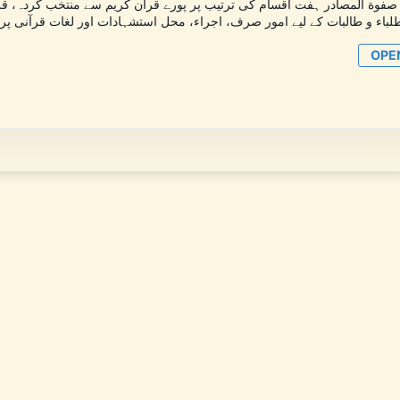
صفوة المصادر ہفت اقسام کی ترتیب پر پورے قرآن کریم سے منتخب کردہ، قرآن
لباء و طالبات کے لیے امور صرف، اجراء، محل استشہادات اور لغات قرآنی پ
OPE