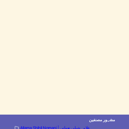
مشہور مصنفین
Allama Shibli Nomani | علامہ شبلی نعمانی