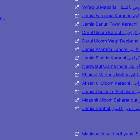
وفاق المدارس پاکستان
قیہ کراچی
Bukhari
ی
 دار العلوم کراچی
اشرفیہ لاہور
 بنوریہ کراچی
ۃ العلماء انڈیا
ارس ملتان
وم کراچی
شاور
ر
یہ تعلیم الدین ڈابھیل
Maulana Yusuf Ludhyanvi S