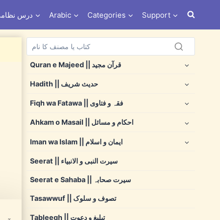
Support
Categories
Arabic
Dars e Nizami درس نظ
Quran e Majeed || قرآن مجید
Hadith || حدیث شریف
Fiqh wa Fatawa || فقہ و فتاوی
Ahkam o Masail || احکام و مسائل
Iman wa Islam || ایمان و اسلام
Seerat || سیرت النبی و الانبیاء
Seerat e Sahaba || سیرت صحابہ
Tasawwuf || تصوف و سلوک
Tableegh || تبلیغ و دعوت