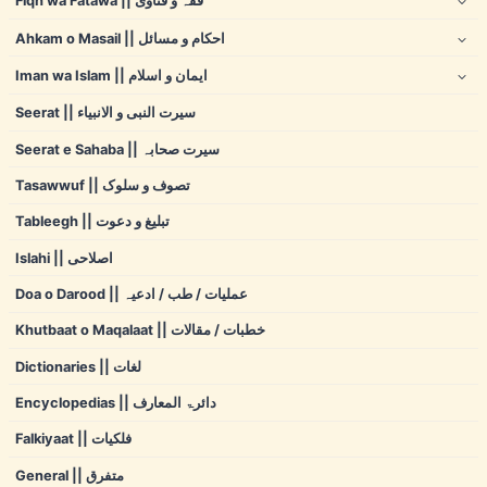
Fiqh wa Fatawa || فقہ و فتاوی
Ahkam o Masail || احکام و مسائل
Iman wa Islam || ایمان و اسلام
Seerat || سیرت النبی و الانبیاء
Seerat e Sahaba || سیرت صحابہ
Tasawwuf || تصوف و سلوک
Tableegh || تبلیغ و دعوت
Islahi || اصلاحی
Doa o Darood || عملیات / طب / ادعیہ
Khutbaat o Maqalaat || خطبات / مقالات
Dictionaries || لغات
Encyclopedias || دائرۃ المعارف
Falkiyaat || فلکیات
General || متفرق