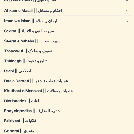
Fiqh wa Fatawa || فقہ و فتاوی
Ahkam o Masail || احکام و مسائل
Iman wa Islam || ایمان و اسلام
Seerat || سیرت النبی و الانبیاء
Seerat e Sahaba || سیرت صحابہ
Tasawwuf || تصوف و سلوک
Tableegh || تبلیغ و دعوت
Islahi || اصلاحی
Doa o Darood || عملیات / طب / ادعیہ
Khutbaat o Maqalaat || خطبات / مقالات
Dictionaries || لغات
Encyclopedias || دائرۃ المعارف
Falkiyaat || فلکیات
General || متفرق