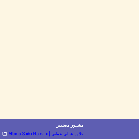
مشہور مصنفین
Allama Shibli Nomani | علامہ شبلی نعمانی