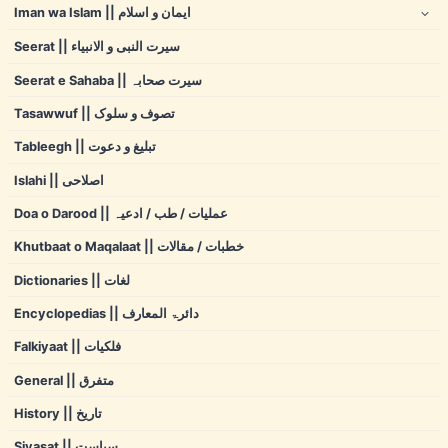
Iman wa Islam || ایمان و اسلام
Seerat || سیرت النبی و الانبیاء
Seerat e Sahaba || سیرت صحابہ
Tasawwuf || تصوف و سلوک
Tableegh || تبلیغ و دعوت
Islahi || اصلاحی
Doa o Darood || عملیات / طب / ادعیہ
Khutbaat o Maqalaat || خطبات / مقالات
Dictionaries || لغات
Encyclopedias || دائرۃ المعارف
Falkiyaat || فلکیات
General || متفرق
History || تاریخ
Siyasat || سیاست