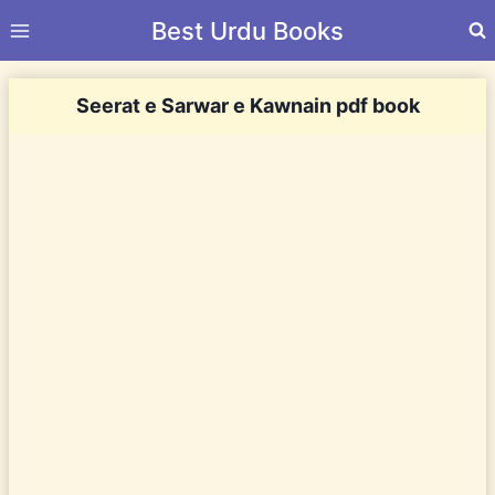
Skip
Best Urdu Books
to
content
Seerat e Sarwar e Kawnain pdf book