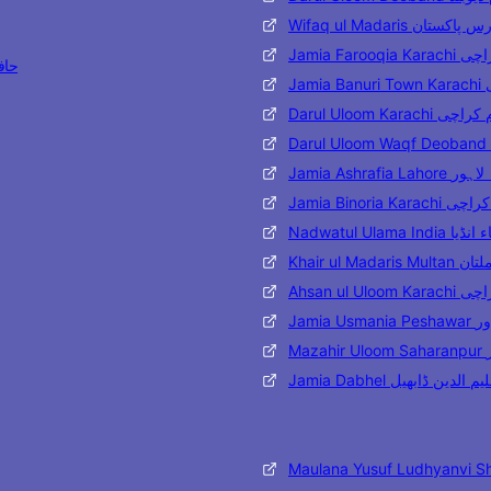
وفاق المدارس پاکستان
قیہ کراچی
Bukhari
ی
 دار العلوم کراچی
اشرفیہ لاہور
 بنوریہ کراچی
ۃ العلماء انڈیا
ارس ملتان
وم کراچی
شاور
ر
یہ تعلیم الدین ڈابھیل
Maulana Yusuf Ludhyanvi S