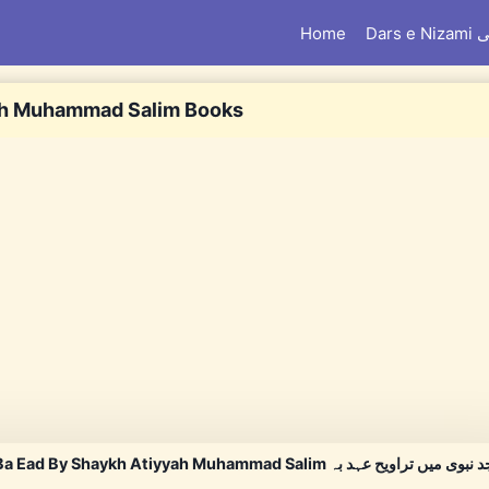
امی
Home
ah Muhammad Salim Books
in Taraweeh Ead Ba Ead By Shaykh Atiyyah Muhammad Salim