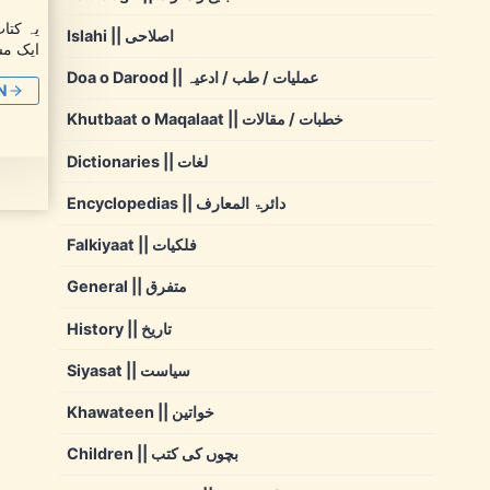
یہ کتا
Islahi || اصلاحی
ایک مش
Doa o Darood || عملیات / طب / ادعیہ
N
Khutbaat o Maqalaat || خطبات / مقالات
Dictionaries || لغات
Encyclopedias || دائرۃ المعارف
Falkiyaat || فلکیات
General || متفرق
History || تاریخ
Siyasat || سیاست
Khawateen || خواتین
Children || بچوں کی کتب