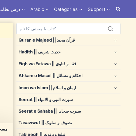
Support
Categories
Arabic
Dars e Nizami درس نظ
Quran e Majeed || قرآن مجید
Hadith || حدیث شریف
Fiqh wa Fatawa || فقہ و فتاوی
Ahkam o Masail || احکام و مسائل
Iman wa Islam || ایمان و اسلام
Seerat || سیرت النبی و الانبیاء
Seerat e Sahaba || سیرت صحابہ
Tasawwuf || تصوف و سلوک
Tableegh || تبلیغ و دعوت