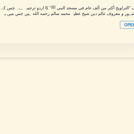
ب “التراويح أكثر من ألف عام في مسجد النبي ﷺ” کا اردو ترجمہ ہے۔ جس 
ہور و معروف عالم دین شیخ عطیہ محمد سالم رحمه الله ہیں جس میں یہ
OPE