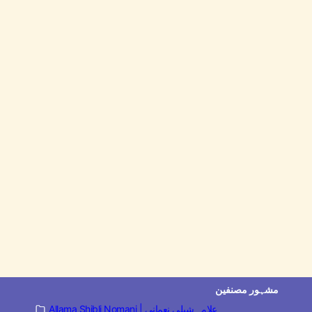
مشہور مصنفین
Allama Shibli Nomani | علامہ شبلی نعمانی