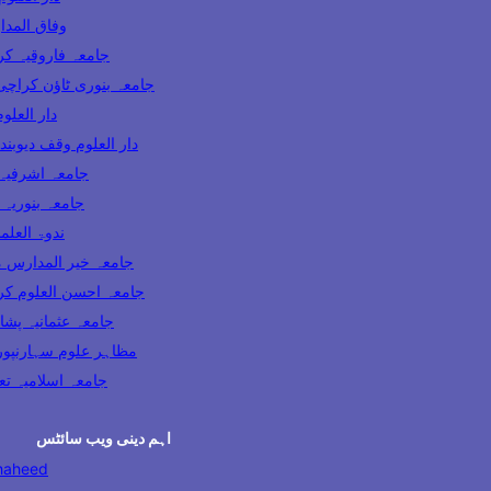
Wifaq ul Madaris 
Jamia Farooqia Karachi جامعہ فارو
Jamia Banuri Town Karachi جامعہ بنوری ٹاؤن کراچ
Darul Uloom Karachi
Darul Uloom Waqf Deoband دار العلوم وقف دیوبند
Jamia Ashrafia Lahore جامعہ 
Jamia Binoria Karachi جامعہ
Nadwatul Ulama India ندو
Khair ul Madaris Multan جامعہ خیر المد
Ahsan ul Uloom Karachi جامعہ احسن العل
Jamia Usmania Peshawar جامعہ عثمانیہ پ
Mazahir Uloom Saharanpur مظاہر علوم سہارنپو
Jamia Dabhel جامعہ اسلام
اہم دینی ویب سائٹس
haheed