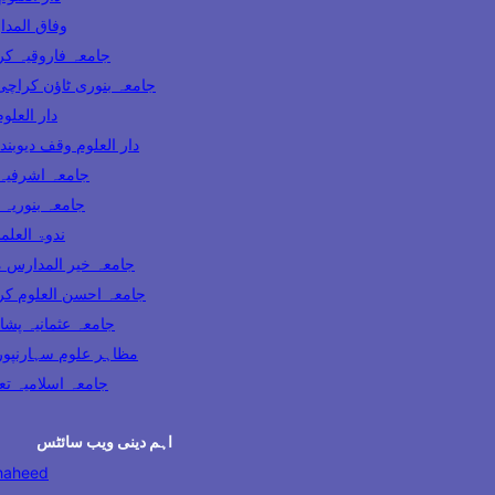
وفاق المدارس پاکس
ooqia Karachi جامعہ فاروقیہ کراچی
amia Banuri Town Karachi جامعہ بنوری ٹاؤن کراچی
hi دار العلوم کراچی
Darul Uloom Waqf Deoband دار العلوم وقف دیوبند
ia Lahore جامعہ اشرفیہ لاہور
 Karachi جامعہ بنوریہ کراچی
India ندوۃ العلماء انڈیا
Madaris Multan جامعہ خیر المدارس ملتان
 Uloom Karachi جامعہ احسن العلوم کراچی
a Usmania Peshawar جامعہ عثمانیہ پشاور
azahir Uloom Saharanpur مظاہر علوم سہارنپور
جامعہ اسلامیہ تعلیم الدی
اہم دینی ویب سائٹس
haheed