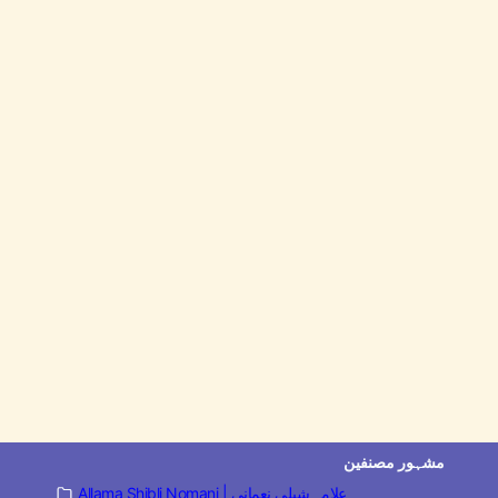
مشہور مصنفین
Allama Shibli Nomani | علامہ شبلی نعمانی