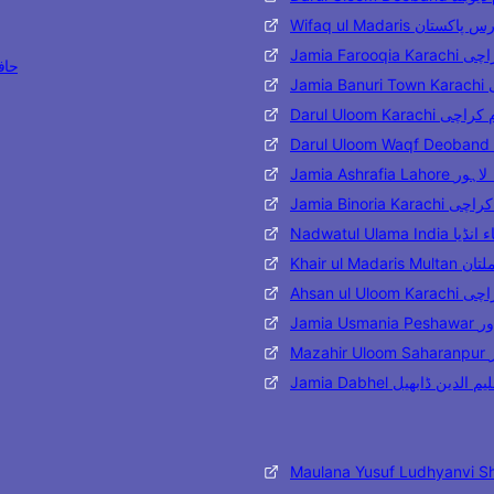
Wifaq ul Madaris تان
Jamia Far
حافظ مح
J
Darul Uloom Karac
Jamia Ashraf
Jamia Binoria
Nadwatul Ulama 
Khair ul 
Ahsan ul
Jami
M
Jamia Dabhel ن ڈابھیل
Maulana Yusuf Ludhyanvi S