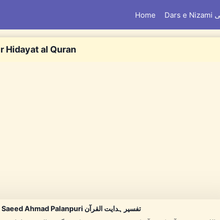
Home
Dar
r Hidayat al Quran
Tafseer Hidayatul Quran By Maulana Saeed Ahmad Palanpuri تفسیر ہدایت القرآن