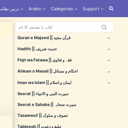
s e Nizami درس نظامی
Arabic
Categories
Support
Quran e Majeed || قرآن مجید
Hadith || حدیث شریف
Fiqh wa Fatawa || فقہ و فتاوی
Ahkam o Masail || احکام و مسائل
Iman wa Islam || ایمان و اسلام
Seerat || سیرت النبی و الانبیاء
Seerat e Sahaba || سیرت صحابہ
Tasawwuf || تصوف و سلوک
Tableegh || تبلیغ و دعوت