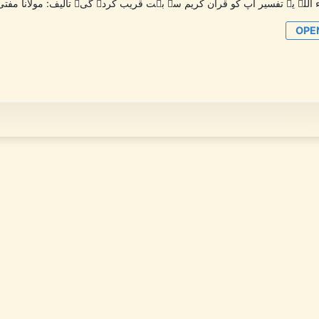
 اللہ یہ تفسیر آپ کو قرآن کریم سے بہت قریب کردے گی۔ تالیف: مولانا مفتی
OPE