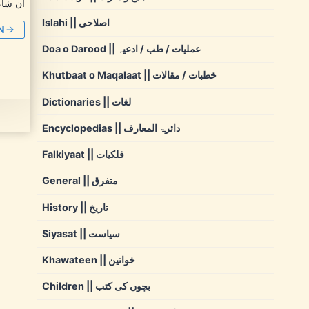
ان شاء
Islahi || اصلاحی
N
Doa o Darood || عملیات / طب / ادعیہ
Khutbaat o Maqalaat || خطبات / مقالات
Dictionaries || لغات
Encyclopedias || دائرۃ المعارف
Falkiyaat || فلکیات
General || متفرق
History || تاریخ
Siyasat || سیاست
Khawateen || خواتین
Children || بچوں کی کتب