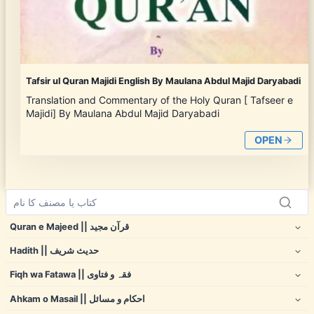
Tafsir ul Quran Majidi English By Maulana Abdul Majid Daryabadi
Translation and Commentary of the Holy Quran [ Tafseer e
Majidi] By Maulana Abdul Majid Daryabadi
OPEN
Quran e Majeed || قرآن مجید
Hadith || حدیث شریف
Fiqh wa Fatawa || فقہ و فتاوی
Ahkam o Masail || احکام و مسائل