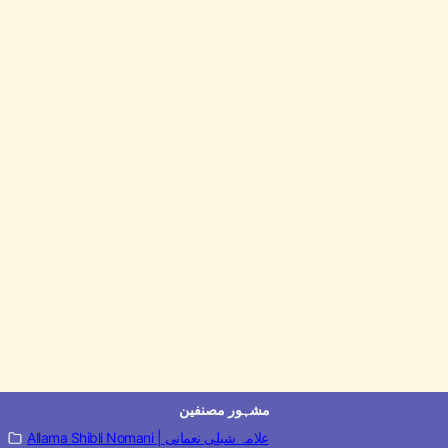
مشہور مصنفین
Allama Shibli Nomani | علامہ شبلی نعمانی