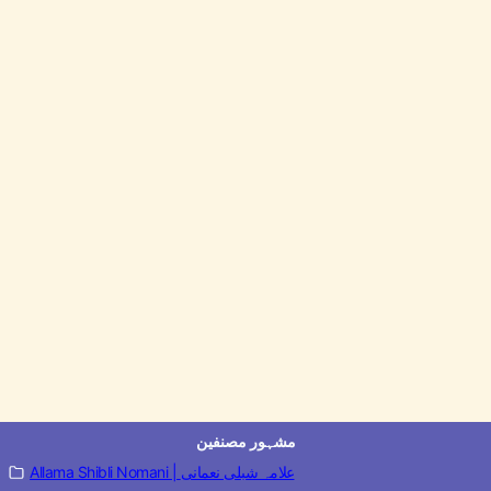
مشہور مصنفین
Allama Shibli Nomani | علامہ شبلی نعمانی