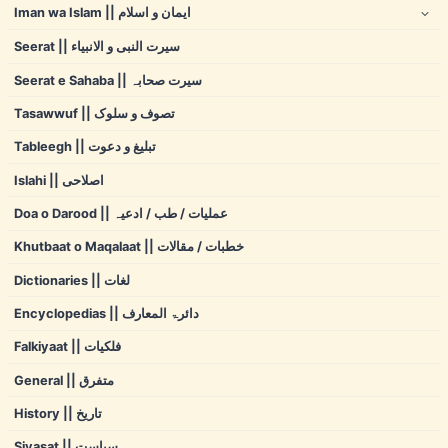
Iman wa Islam || ایمان و اسلام
Seerat || سیرت النبی و الانبیاء
Seerat e Sahaba || سیرت صحابہ
Tasawwuf || تصوف و سلوک
Tableegh || تبلیغ و دعوت
Islahi || اصلاحی
Doa o Darood || عملیات / طب / ادعیہ
Khutbaat o Maqalaat || خطبات / مقالات
Dictionaries || لغات
Encyclopedias || دائرۃ المعارف
Falkiyaat || فلکیات
General || متفرق
History || تاریخ
Siyasat || سیاست