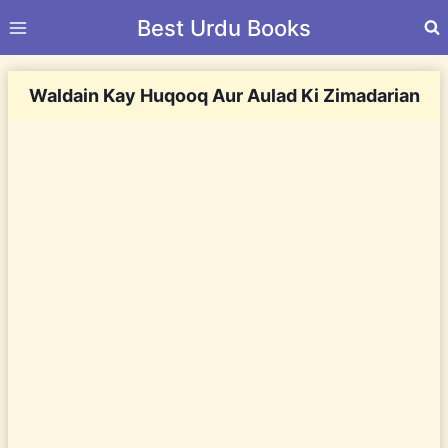
Skip
Best Urdu Books
to
content
Waldain Kay Huqooq Aur Aulad Ki Zimadarian