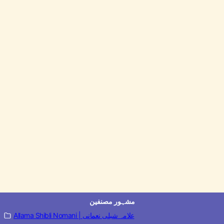
مشہور مصنفین
Allama Shibli Nomani | علامہ شبلی نعمانی