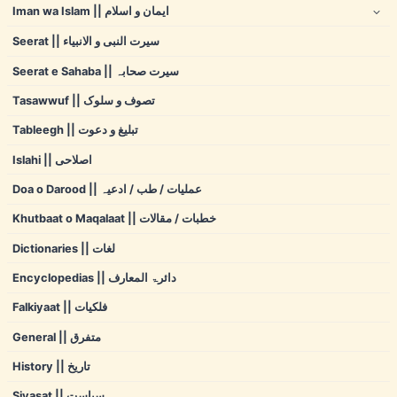
Iman wa Islam || ایمان و اسلام
Seerat || سیرت النبی و الانبیاء
Seerat e Sahaba || سیرت صحابہ
Tasawwuf || تصوف و سلوک
Tableegh || تبلیغ و دعوت
Islahi || اصلاحی
Doa o Darood || عملیات / طب / ادعیہ
Khutbaat o Maqalaat || خطبات / مقالات
Dictionaries || لغات
Encyclopedias || دائرۃ المعارف
Falkiyaat || فلکیات
General || متفرق
History || تاریخ
Siyasat || سیاست