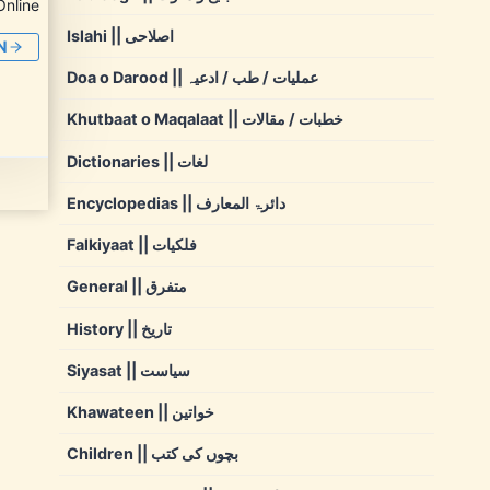
Online
Islahi || اصلاحی
N
Doa o Darood || عملیات / طب / ادعیہ
Khutbaat o Maqalaat || خطبات / مقالات
Dictionaries || لغات
Encyclopedias || دائرۃ المعارف
Falkiyaat || فلکیات
General || متفرق
History || تاریخ
Siyasat || سیاست
Khawateen || خواتین
Children || بچوں کی کتب