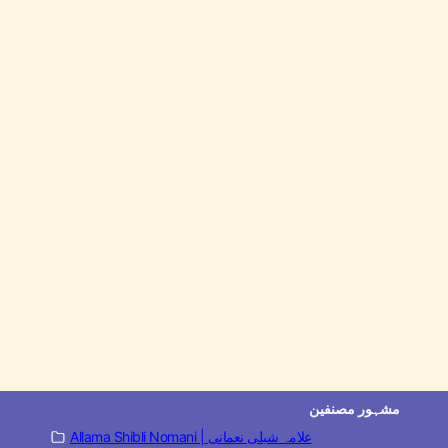
مشہور مصنفین
Allama Shibli Nomani | علامہ شبلی نعمانی