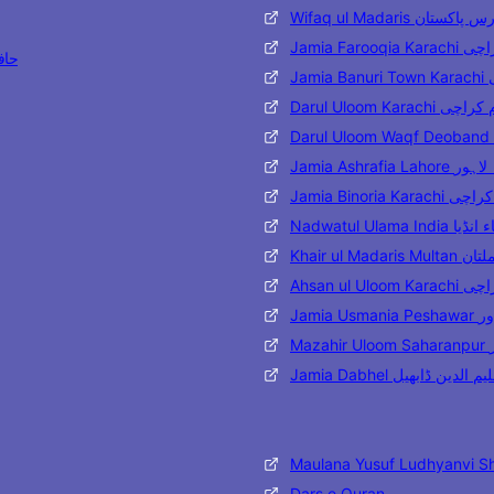
Wifaq ul Madaris تان
Jamia Far
حافظ مح
J
Darul Uloom Karac
Jamia Ashraf
Jamia Binoria
Nadwatul Ulama 
Khair ul 
Ahsan ul
Jami
M
Jamia Dabhel ن ڈابھیل
Maulana Yusuf Ludhyanvi S
Dars e Quran