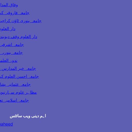
وفاق المدارس پاکس
ooqia Karachi جامعہ فاروقیہ کراچی
amia Banuri Town Karachi جامعہ بنوری ٹاؤن کراچی
hi دار العلوم کراچی
Darul Uloom Waqf Deoband دار العلوم وقف دیوبند
ia Lahore جامعہ اشرفیہ لاہور
 Karachi جامعہ بنوریہ کراچی
India ندوۃ العلماء انڈیا
Madaris Multan جامعہ خیر المدارس ملتان
 Uloom Karachi جامعہ احسن العلوم کراچی
a Usmania Peshawar جامعہ عثمانیہ پشاور
azahir Uloom Saharanpur مظاہر علوم سہارنپور
جامعہ اسلامیہ تعلیم الدی
اہم دینی ویب سائٹس
haheed