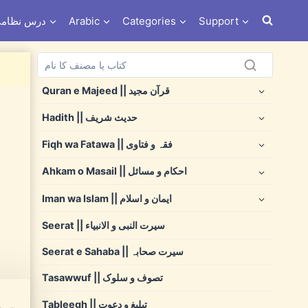
s e Nizami درس نظامی
Arabic
Categories
Support
Quran e Majeed || قرآن مجید
Hadith || حدیث شریف
Fiqh wa Fatawa || فقہ و فتاوی
Ahkam o Masail || احکام و مسائل
Iman wa Islam || ایمان و اسلام
Seerat || سیرت النبی و الانبیاء
Seerat e Sahaba || سیرت صحابہ
Tasawwuf || تصوف و سلوک
Tableegh || تبلیغ و دعوت