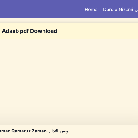
Home
Dar
l Adaab pdf Download
Wasiyat ul Adaab By Maulana Muhammad Qamaruz Zaman وصیۃ الاداب