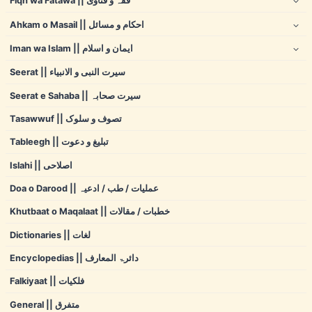
Fiqh wa Fatawa || فقہ و فتاوی
Ahkam o Masail || احکام و مسائل
Iman wa Islam || ایمان و اسلام
Seerat || سیرت النبی و الانبیاء
Seerat e Sahaba || سیرت صحابہ
Tasawwuf || تصوف و سلوک
Tableegh || تبلیغ و دعوت
Islahi || اصلاحی
Doa o Darood || عملیات / طب / ادعیہ
Khutbaat o Maqalaat || خطبات / مقالات
Dictionaries || لغات
Encyclopedias || دائرۃ المعارف
Falkiyaat || فلکیات
General || متفرق