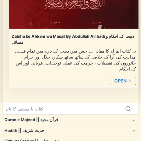
Zabiha ke Ahkam wa Masail By Abdullah Al Ibadi ذبیحہ کے احکام و
مسائل
یہ کتاب ایم اے کا مقالہ ہے جس میں ذبیحہ کے بارے میں تمام فقہی
مذاہب کی آرا کے خلاصہ کے ساتھ ساتھ شکار، حلال اور حرام
جانوروں کی تفصیلات ، حرمت کی عقلی توجیہات، قربانی اور اس
کے احکام
OPEN
Quran e Majeed || قرآن مجید
Hadith || حدیث شریف