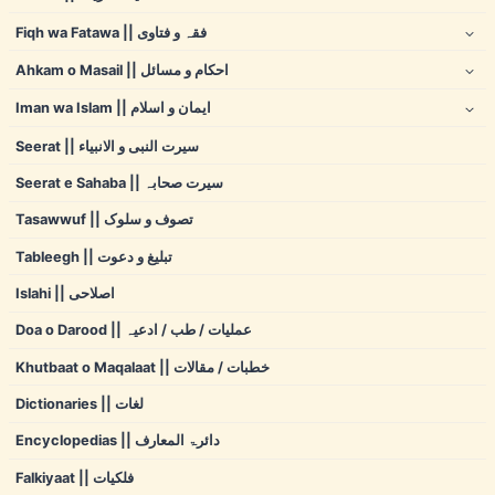
Fiqh wa Fatawa || فقہ و فتاوی
Ahkam o Masail || احکام و مسائل
Iman wa Islam || ایمان و اسلام
Seerat || سیرت النبی و الانبیاء
Seerat e Sahaba || سیرت صحابہ
Tasawwuf || تصوف و سلوک
Tableegh || تبلیغ و دعوت
Islahi || اصلاحی
Doa o Darood || عملیات / طب / ادعیہ
Khutbaat o Maqalaat || خطبات / مقالات
Dictionaries || لغات
Encyclopedias || دائرۃ المعارف
Falkiyaat || فلکیات