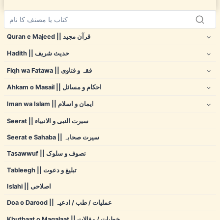
Quran e Majeed || قرآن مجید
Hadith || حدیث شریف
Fiqh wa Fatawa || فقہ و فتاوی
Ahkam o Masail || احکام و مسائل
Iman wa Islam || ایمان و اسلام
Seerat || سیرت النبی و الانبیاء
Seerat e Sahaba || سیرت صحابہ
Tasawwuf || تصوف و سلوک
Tableegh || تبلیغ و دعوت
Islahi || اصلاحی
Doa o Darood || عملیات / طب / ادعیہ
Khutbaat o Maqalaat || خطبات / مقالات