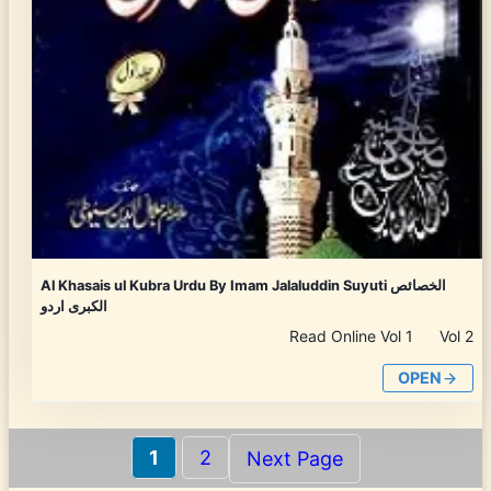
Al Khasais ul Kubra Urdu By Imam Jalaluddin Suyuti الخصائص
الکبری اردو
Read Online Vol 1 Vol 2
OPEN
1
2
Next Page