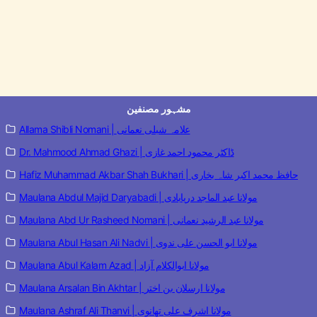
مشہور مصنفین
Allama Shibli Nomani | علامہ شبلی نعمانی
Dr. Mahmood Ahmad Ghazi | ڈاکٹر محمود احمد غازی
Hafiz Muhammad Akbar Shah Bukhari | حافظ محمد اکبر شاہ بخاری
Maulana Abdul Majid Daryabadi | مولانا عبد الماجد دریابادی
Maulana Abd Ur Rasheed Nomani | مولانا عبد الرشید نعمانی
Maulana Abul Hasan Ali Nadvi | مولانا ابو الحسن علی ندوی
Maulana Abul Kalam Azad | مولانا ابوالکلام آزاد
Maulana Arsalan Bin Akhtar | مولانا ارسلان بن اختر
Maulana Ashraf Ali Thanvi | مولانا اشرف علی تھانوی