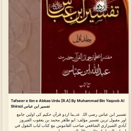
Tafseer e Ibn e Abbas Urdu [R.A] By Muhammad Bin Yaqoob Al
Shirazi تفسیر ابن عباس
تفسیر ابن عباس رضی اللہ عنہما اردو قرآن حکیم کی اولین جامع
اور مقبول ترین تفسیر مؤلف: ابو طاهر محمد بن يعقوب الفيروز
آبادي الشيرازي الشافعي صاحب القاموس مع كتاب لباب النقول في
اسباب النزول از علامہ جلال الدین سیوطی