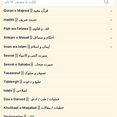
Quran e Majeed || قرآن مجید
Hadith || حدیث شریف
Fiqh wa Fatawa || فقہ و فتاوی
Ahkam o Masail || احکام و مسائل
Iman wa Islam || ایمان و اسلام
Seerat || سیرت النبی و الانبیاء
Seerat e Sahaba || سیرت صحابہ
Tasawwuf || تصوف و سلوک
Tableegh || تبلیغ و دعوت
Islahi || اصلاحی
Doa o Darood || عملیات / طب / ادعیہ
Khutbaat o Maqalaat || خطبات / مقالات
Dictionaries || لغات