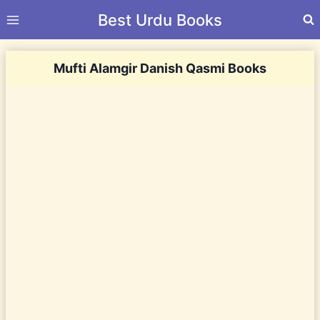
Skip
Best Urdu Books
to
content
Mufti Alamgir Danish Qasmi Books