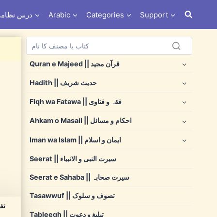
s e Nizami درس نظامی
Arabic
Categories
Support
Quran e Majeed || قرآن مجید
Hadith || حدیث شریف
Fiqh wa Fatawa || فقہ و فتاوی
Ahkam o Masail || احکام و مسائل
Iman wa Islam || ایمان و اسلام
Seerat || سیرت النبی و الانبیاء
Seerat e Sahaba || سیرت صحابہ
Tasawwuf || تصوف و سلوک
Tableegh || تبلیغ و دعوت