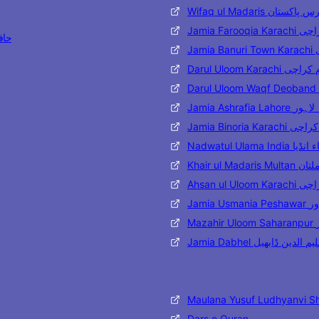
Wifaq ul Madaris تان
Jamia Far
حافظ مح
J
Darul Uloom Karac
Jamia Ashraf
Jamia Binoria
Nadwatul Ulama 
Khair ul 
Ahsan ul
Jami
M
Jamia Dabhel ن ڈابھیل
Maulana Yusuf Ludhyanvi S
Dars e Quran