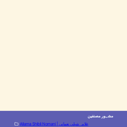
مشہور مصنفین
Allama Shibli Nomani | علامہ شبلی نعمانی