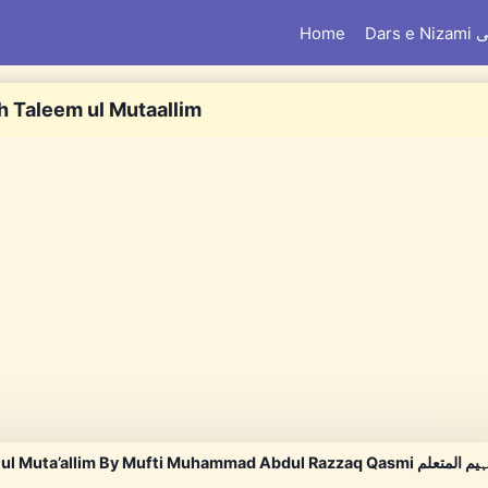
Home
Dar
h Taleem ul Mutaallim
uta’allim By Mufti Muhammad Abdul Razzaq Qasmi تفہیم المتعلم