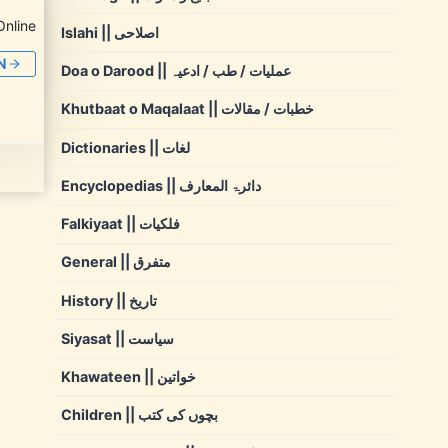
Online
Islahi || اصلاحی
N
Doa o Darood || عملیات / طب / ادعیہ
Khutbaat o Maqalaat || خطبات / مقالات
Dictionaries || لغات
Encyclopedias || دائرۃ المعارف
Falkiyaat || فلکیات
General || متفرق
History || تاریخ
Siyasat || سیاست
Khawateen || خواتین
Children || بچوں کی کتب