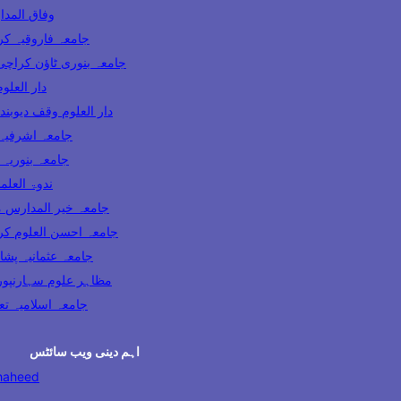
وفاق المدارس پاکس
ooqia Karachi جامعہ فاروقیہ کراچی
amia Banuri Town Karachi جامعہ بنوری ٹاؤن کراچی
hi دار العلوم کراچی
Darul Uloom Waqf Deoband دار العلوم وقف دیوبند
ia Lahore جامعہ اشرفیہ لاہور
 Karachi جامعہ بنوریہ کراچی
India ندوۃ العلماء انڈیا
Madaris Multan جامعہ خیر المدارس ملتان
 Uloom Karachi جامعہ احسن العلوم کراچی
a Usmania Peshawar جامعہ عثمانیہ پشاور
azahir Uloom Saharanpur مظاہر علوم سہارنپور
جامعہ اسلامیہ تعلیم الدی
اہم دینی ویب سائٹس
haheed